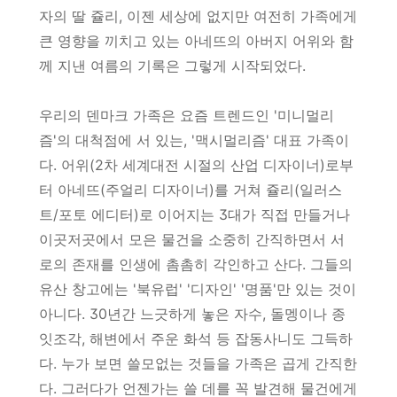
자의 딸 쥴리, 이젠 세상에 없지만 여전히 가족에게
큰 영향을 끼치고 있는 아네뜨의 아버지 어위와 함
께 지낸 여름의 기록은 그렇게 시작되었다.
우리의 덴마크 가족은 요즘 트렌드인 '미니멀리
즘'의 대척점에 서 있는, '맥시멀리즘' 대표 가족이
다. 어위(2차 세계대전 시절의 산업 디자이너)로부
터 아네뜨(주얼리 디자이너)를 거쳐 쥴리(일러스
트/포토 에디터)로 이어지는 3대가 직접 만들거나
이곳저곳에서 모은 물건을 소중히 간직하면서 서
로의 존재를 인생에 촘촘히 각인하고 산다. 그들의
유산 창고에는 '북유럽' '디자인' '명품'만 있는 것이
아니다. 30년간 느긋하게 놓은 자수, 돌멩이나 종
잇조각, 해변에서 주운 화석 등 잡동사니도 그득하
다. 누가 보면 쓸모없는 것들을 가족은 곱게 간직한
다. 그러다가 언젠가는 쓸 데를 꼭 발견해 물건에게