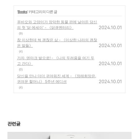
'
Books
' 카테고리의 다른 글
푸바오와 고양이가 장악한 동물 판에 날아든 당신
2024.10.01
의 첫 ‘닭 에세이' - 《닭큐멘터리》
(9)
참 이상한데 썩 괜찮은 삶 - 《이상한 나라의 괜찮
2024.10.01
은 말들》
(4)
가자, 덴마크 밭으로! - 《나의 두려움을 여기 두
2024.10.01
고 간다》
(0)
당신을 만나 더더 귀여워진 세계 - 《장래희망은,
2024.10.01
귀여운 할머니》 5주년 에디션
(4)
관련글